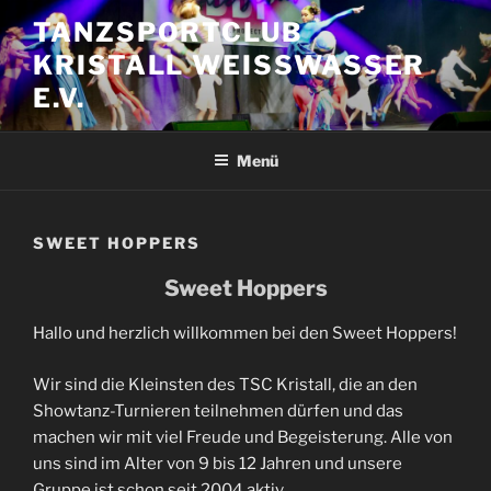
Zum
TANZSPORTCLUB
Inhalt
KRISTALL WEISSWASSER E
springen
.V.
Menü
SWEET HOPPERS
Sweet Hoppers
Hallo und herzlich willkommen bei den Sweet Hoppers!
Wir sind die Kleinsten des TSC Kristall, die an den
Showtanz-Turnieren teilnehmen dürfen und das
machen wir mit viel Freude und Begeisterung. Alle von
uns sind im Alter von 9 bis 12 Jahren und unsere
Gruppe ist schon seit 2004 aktiv.